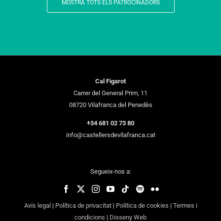
MOSTRA TOTS ELS PATROCINADORS
Cal Figarot
Carrer del General Prim, 11
08720 Vilafranca del Penedès
+34 681 02 73 80
info@castellersdevilafranca.cat
Segueix-nos a:
Avís legal
|
Política de privacitat
|
Política de cookies
|
Termes i
condicions
|
Disseny Web