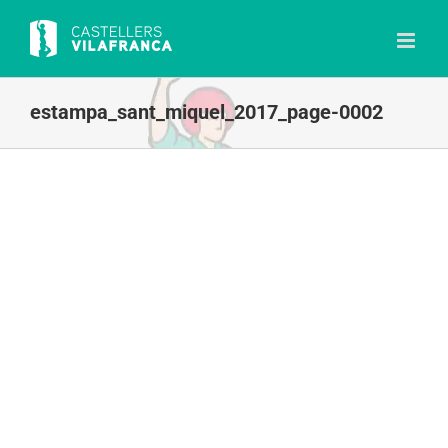
Skip
to
content
estampa_sant_miquel_2017_page-0002