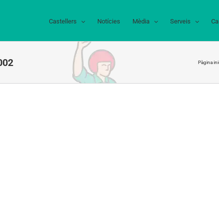
Castellers
Notícies
Mèdia
Serveis
Ca
002
Pàgina ini