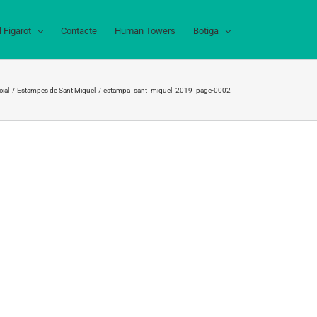
l Figarot
Contacte
Human Towers
Botiga
cial
Estampes de Sant Miquel
estampa_sant_miquel_2019_page-0002