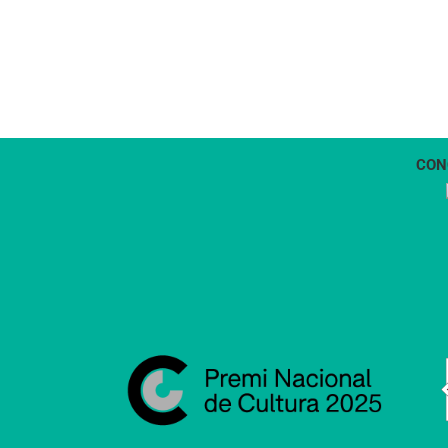
CON
1