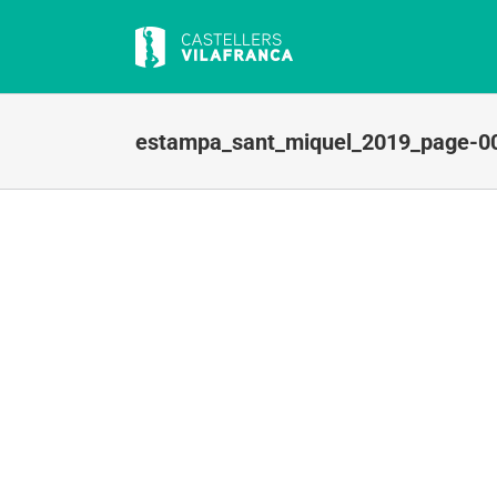
Skip
to
content
estampa_sant_miquel_2019_page-0