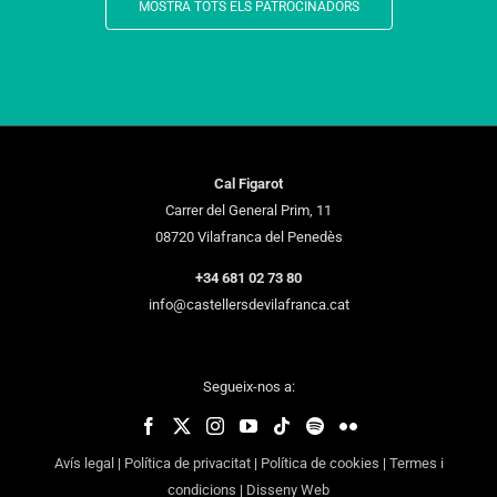
MOSTRA TOTS ELS PATROCINADORS
Cal Figarot
Carrer del General Prim, 11
08720 Vilafranca del Penedès
+34 681 02 73 80
info@castellersdevilafranca.cat
Segueix-nos a:
Avís legal
|
Política de privacitat
|
Política de cookies
|
Termes i
condicions
|
Disseny Web