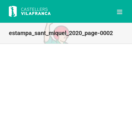
Skip
to
content
estampa_sant_miquel_2020_page-0002