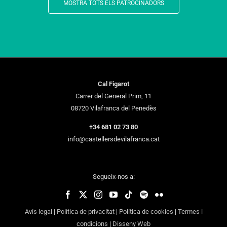
MOSTRA TOTS ELS PATROCINADORS
Cal Figarot
Carrer del General Prim, 11
08720 Vilafranca del Penedès
+34 681 02 73 80
info@castellersdevilafranca.cat
Segueix-nos a:
Avís legal
|
Política de privacitat
|
Política de cookies
|
Termes i
condicions
|
Disseny Web