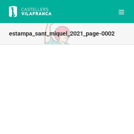
Skip
to
content
estampa_sant_miquel_2021_page-0002