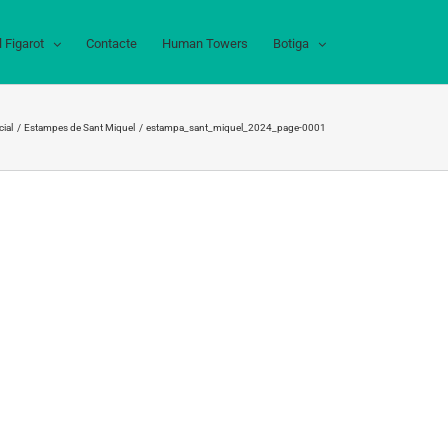
l Figarot
Contacte
Human Towers
Botiga
cial
Estampes de Sant Miquel
estampa_sant_miquel_2024_page-0001