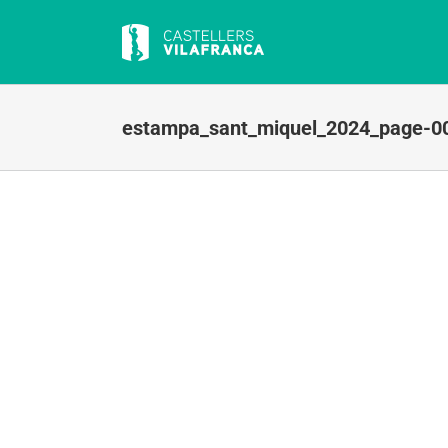
Skip
to
content
estampa_sant_miquel_2024_page-0