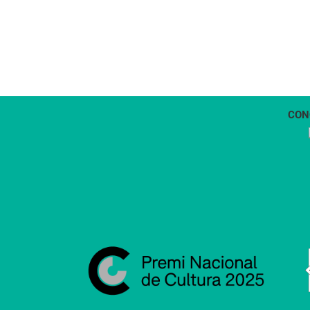
CON
1