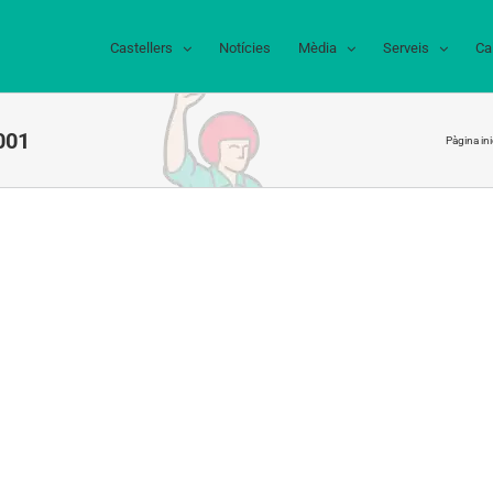
Castellers
Notícies
Mèdia
Serveis
Ca
001
Pàgina ini