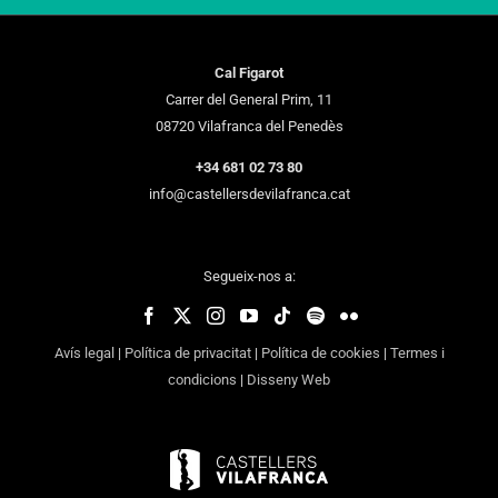
Cal Figarot
Carrer del General Prim, 11
08720 Vilafranca del Penedès
+34 681 02 73 80
info@castellersdevilafranca.cat
Segueix-nos a:
Avís legal
|
Política de privacitat
|
Política de cookies
|
Termes i
condicions
|
Disseny Web