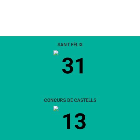
SANT FÈLIX
31
CONCURS DE CASTELLS
13