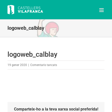
Skip
to
content
logoweb_calblay
logoweb_calblay
a
19 gener 2020
|
Comentaris tancats
logoweb_calblay
Comparteix-ho a la teva xarxa social preferida!