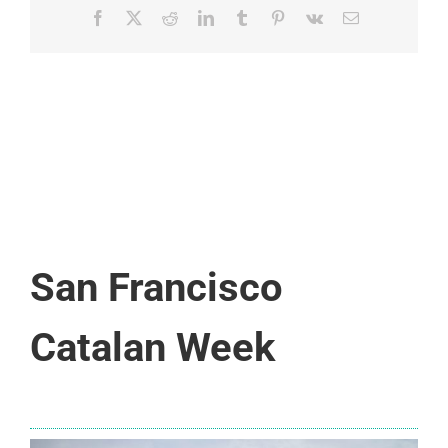
Facebook
X
Reddit
LinkedIn
Tumblr
Pinterest
Vk
Email:
San Francisco
Catalan Week