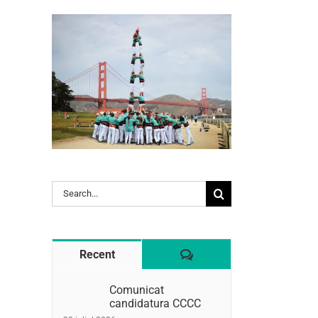
l:
Search
for:
Comentaris
Recent
Comunicat
candidatura CCCC