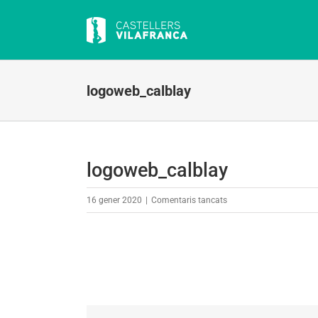
Skip
to
content
logoweb_calblay
logoweb_calblay
a
16 gener 2020
|
Comentaris tancats
logoweb_calblay