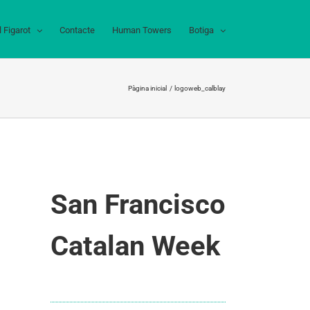
l Figarot
Contacte
Human Towers
Botiga
Pàgina inicial
logoweb_calblay
San Francisco
Catalan Week