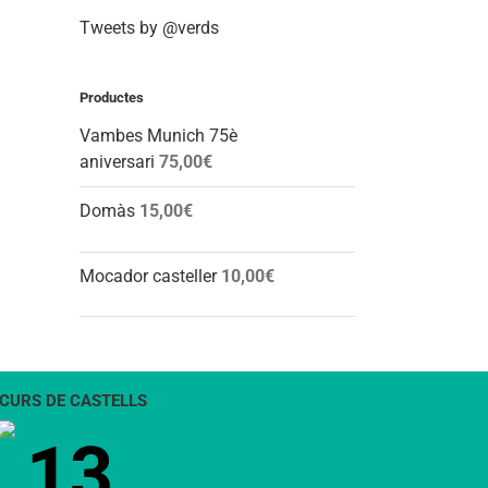
Tweets by @verds
Productes
Vambes Munich 75è
aniversari
75,00
€
Domàs
15,00
€
Mocador casteller
10,00
€
CURS DE CASTELLS
13