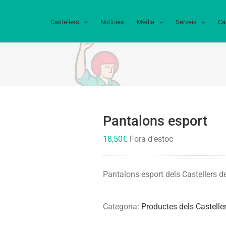
Castellers
Notícies
Mèdia
Serveis
Ca
Pantalons esport
18,50
€
Fora d'estoc
Pantalons esport dels Castellers d
Categoria:
Productes dels Castelle