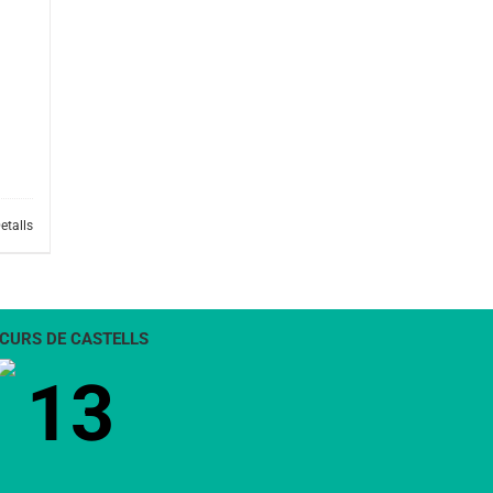
etalls
CURS DE CASTELLS
13