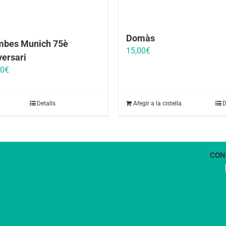
Domàs
bes Munich 75è
15,00
€
versari
00
€
Detalls
Afegir a la cistella
D
CON
1