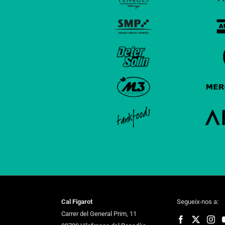
Cal Figarot
Segueix-nos a:
Carrer del General Prim, 11