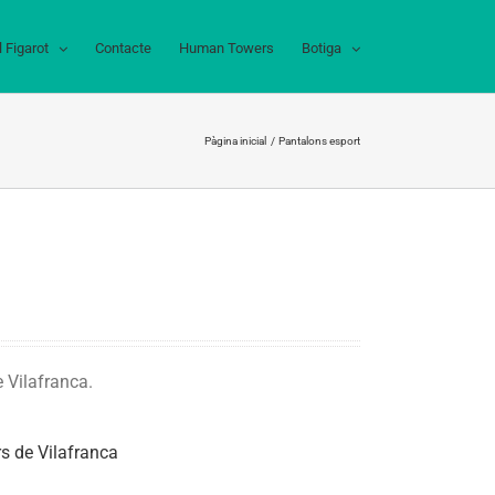
l Figarot
Contacte
Human Towers
Botiga
Pàgina inicial
Pantalons esport
e Vilafranca.
rs de Vilafranca