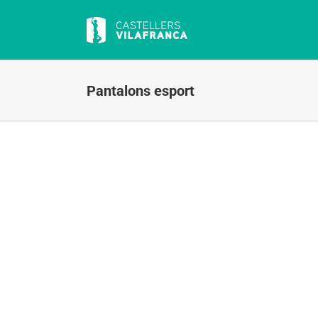
Skip
to
content
Pantalons esport