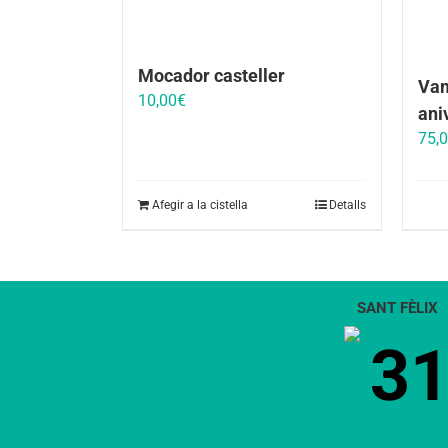
Mocador casteller
Vam
10,00
€
ani
75,
Afegir a la cistella
Detalls
SANT FÈLIX
3