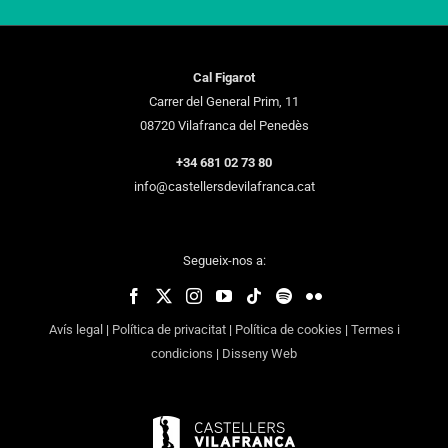
Cal Figarot
Carrer del General Prim, 11
08720 Vilafranca del Penedès
+34 681 02 73 80
info@castellersdevilafranca.cat
Segueix-nos a:
Avís legal
|
Política de privacitat
|
Política de cookies
|
Termes i
condicions
|
Disseny Web