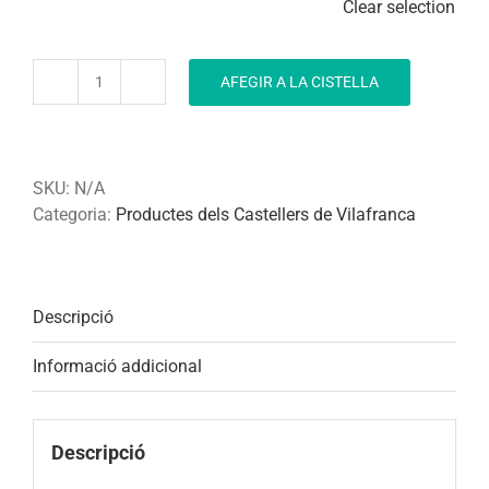
Clear selection
AFEGIR A LA CISTELLA
quantitat
de
Samarreta
esport
SKU:
N/A
Categoria:
Productes dels Castellers de Vilafranca
Descripció
Informació addicional
Descripció