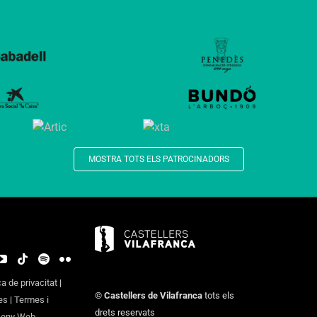
MOSTRA TOTS ELS PATROCINADORS
ca de privacitat
|
©
Castellers de Vilafranca
tots els
es
|
Termes i
drets reservats
seny Web