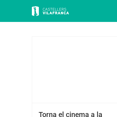
Skip
to
content
resca a Cal
es
Torna el cinema a la