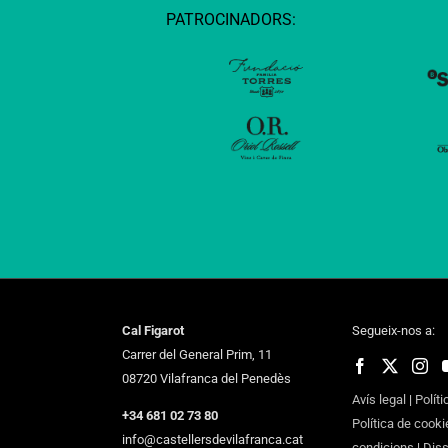
PATROCINADORS:
Cal Figarot
Segueix-nos a:
Carrer del General Prim, 11
08720 Vilafranca del Penedès
Avís legal
|
Políti
+34 681 02 73 80
Política de cooki
info@castellersdevilafranca.cat
condicions
|
Dis