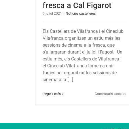
fresca a Cal Figarot
6 juliol 2021
|
Notícies castelleres
Els Castellers de Vilafranca i el Cineclub
Vilafranca organitzen un estiu més les
sessions de cinema a la fresca, que
s'allargaran durant el juliol i l'agost Un
estiu més, els Castellers de Vilafranca i
el Cineclub Vilafranca tornen a unir
forces per organitzar les sessions de
cinema a la [...]
a
Llegeix més
Comentaris tancats
To
el
c
a
la