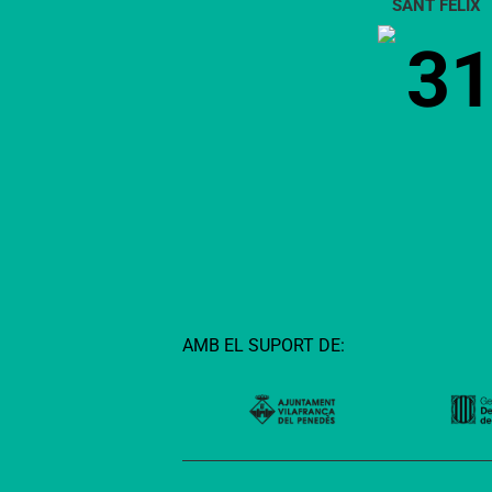
SANT FÈLIX
fr
3
a
Ca
Fi
AMB EL SUPORT DE: