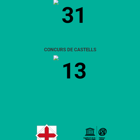
31
lloc
de
referència
on
trobar-
t’hi
CONCURS DE CASTELLS
els
amics”
13