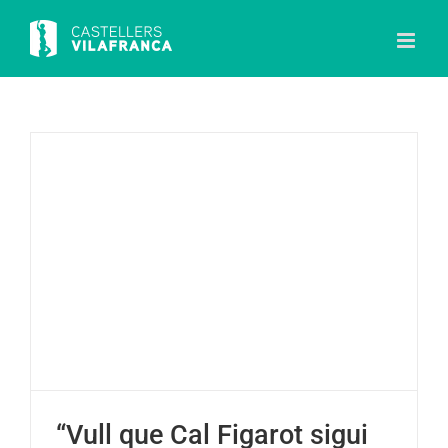
Skip
to
content
“Vull que Cal Figarot sigui