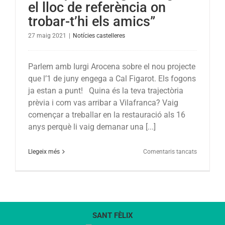
el lloc de referència on
trobar-t’hi els amics”
27 maig 2021
|
Notícies castelleres
Parlem amb Iurgi Arocena sobre el nou projecte
que l’1 de juny engega a Cal Figarot. Els fogons
ja estan a punt! Quina és la teva trajectòria
prèvia i com vas arribar a Vilafranca? Vaig
començar a treballar en la restauració als 16
anys perquè li vaig demanar una [...]
a
Llegeix més
Comentaris tancats
“Vull
que
Cal
Figarot
sigui
SANT FÈLIX
el