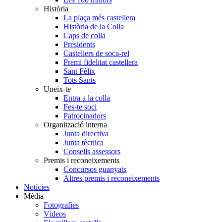
Història
La plaça més castellera
Història de la Colla
Caps de colla
Presidents
Castellers de soca-rel
Premi fidelitat castellera
Sant Fèlix
Tots Sants
Uneix-te
Entra a la colla
Fes-te soci
Patrocinadors
Organització interna
Junta directiva
Junta tècnica
Consells assessors
Premis i reconeixements
Concursos guanyats
Altres premis i reconeixements
Notícies
Mèdia
Fotografies
Vídeos