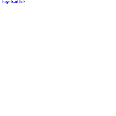
Page load link
Go
to
Top