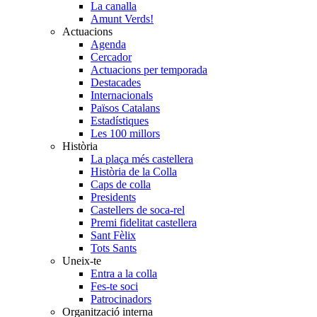
La canalla
Amunt Verds!
Actuacions
Agenda
Cercador
Actuacions per temporada
Destacades
Internacionals
Països Catalans
Estadístiques
Les 100 millors
Història
La plaça més castellera
Història de la Colla
Caps de colla
Presidents
Castellers de soca-rel
Premi fidelitat castellera
Sant Fèlix
Tots Sants
Uneix-te
Entra a la colla
Fes-te soci
Patrocinadors
Organització interna