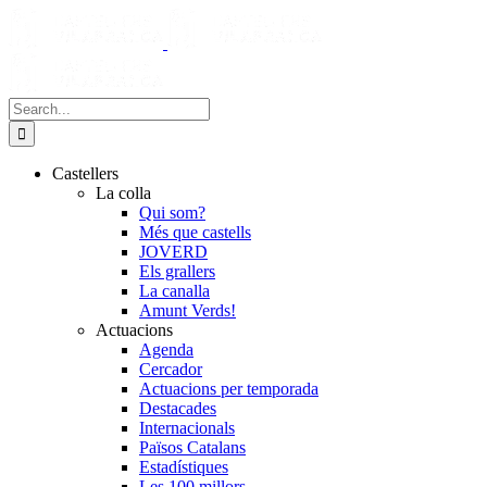
Skip
to
content
Search
for:
Castellers
La colla
Qui som?
Més que castells
JOVERD
Els grallers
La canalla
Amunt Verds!
Actuacions
Agenda
Cercador
Actuacions per temporada
Destacades
Internacionals
Països Catalans
Estadístiques
Les 100 millors