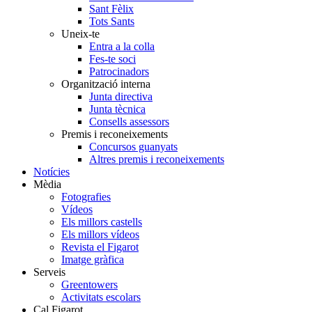
Sant Fèlix
Tots Sants
Uneix-te
Entra a la colla
Fes-te soci
Patrocinadors
Organització interna
Junta directiva
Junta tècnica
Consells assessors
Premis i reconeixements
Concursos guanyats
Altres premis i reconeixements
Notícies
Mèdia
Fotografies
Vídeos
Els millors castells
Els millors vídeos
Revista el Figarot
Imatge gràfica
Serveis
Greentowers
Activitats escolars
Cal Figarot