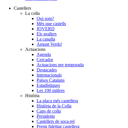
Castellers
La colla
Qui som?
Més que castells
JOVERD
Els grallers
La canalla
Amunt Verds!
Actuacions
Agenda
Cercador
Actuacions per temporada
Destacades
Internacionals
Països Catalans
Estadístiques
Les 100 millors
Història
La plaça més castellera
Història de la Colla
Caps de colla
Presidents
Castellers de soca-rel
Premi fidelitat castellera