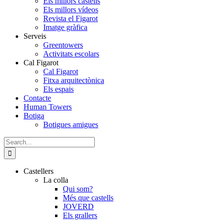
Els millors castells
Els millors vídeos
Revista el Figarot
Imatge gràfica
Serveis
Greentowers
Activitats escolars
Cal Figarot
Cal Figarot
Fitxa arquitectònica
Els espais
Contacte
Human Towers
Botiga
Botigues amigues
Search
for:
Castellers
La colla
Qui som?
Més que castells
JOVERD
Els grallers