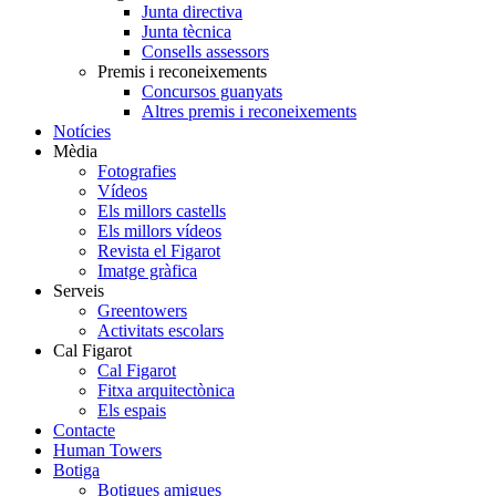
Junta directiva
Junta tècnica
Consells assessors
Premis i reconeixements
Concursos guanyats
Altres premis i reconeixements
Notícies
Mèdia
Fotografies
Vídeos
Els millors castells
Els millors vídeos
Revista el Figarot
Imatge gràfica
Serveis
Greentowers
Activitats escolars
Cal Figarot
Cal Figarot
Fitxa arquitectònica
Els espais
Contacte
Human Towers
Botiga
Botigues amigues