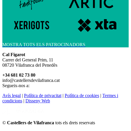
MOSTRA TOTS ELS PATROCINADORS
Cal Figarot
Carrer del General Prim, 11
08720 Vilafranca del Penedès
+34 681 02 73 80
info@castellersdevilafranca.cat
Segueix-nos a:
Avís legal
|
Política de privacitat
|
Política de cookies
|
Termes i
condicions
|
Disseny Web
©
Castellers de Vilafranca
tots els drets reservats