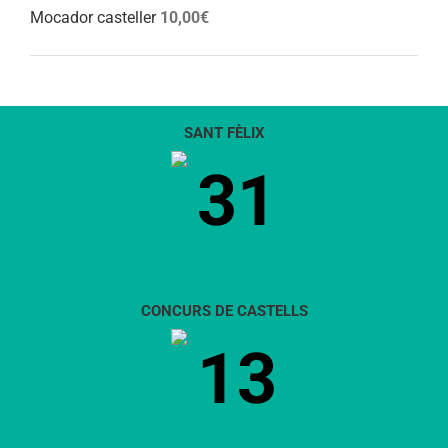
Mocador casteller
10,00
€
SANT FÈLIX
31
CONCURS DE CASTELLS
13