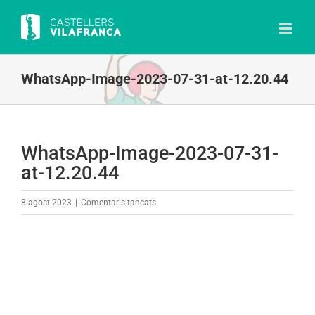
Skip
to
content
WhatsApp-Image-2023-07-31-at-12.20.44
WhatsApp-Image-2023-07-31-
at-12.20.44
a
8 agost 2023
|
Comentaris tancats
WhatsApp-
Image-
2023-
07-
31-
at-