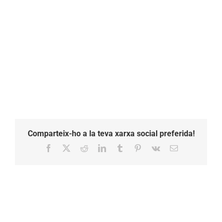
12.20.44
Comparteix-ho a la teva xarxa social preferida!
Facebook
X
Reddit
LinkedIn
Tumblr
Pinterest
Vk
Email: