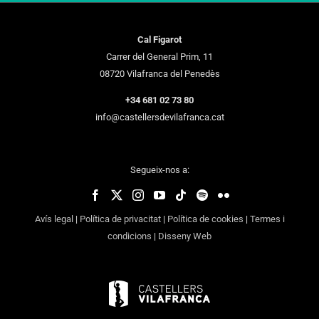
Cal Figarot
Carrer del General Prim, 11
08720 Vilafranca del Penedès
+34 681 02 73 80
info@castellersdevilafranca.cat
Segueix-nos a:
Avís legal
|
Política de privacitat
|
Política de cookies
|
Termes i
condicions
|
Disseny Web