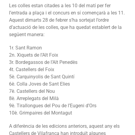
Les colles estan citades a les 10 del matí per fer
l’entrada a plaça i el concurs en sí començarà a les 11.
Aquest dimarts 28 de febrer s’ha sortejat l’ordre
d’actuació de les colles, que ha quedat establert de la
següent manera:
1r. Sant Ramon
2n. Xiquets de l’Alt Foix
3r. Bordegassos de l’Alt Penedès
4t. Castellers del Foix
5è. Carquinyolis de Sant Quintí
6è. Colla Joves de Sant Elies
7è. Castellers del Nou
8è. Arreplegats del Milà
9è. Tirallongues del Pou de l’Eugeni d’Ors
10è. Grimpaires del Montagut
A diferència de les edicions anteriors, aquest any els
Castellers de Vilafranca han introduït algunes