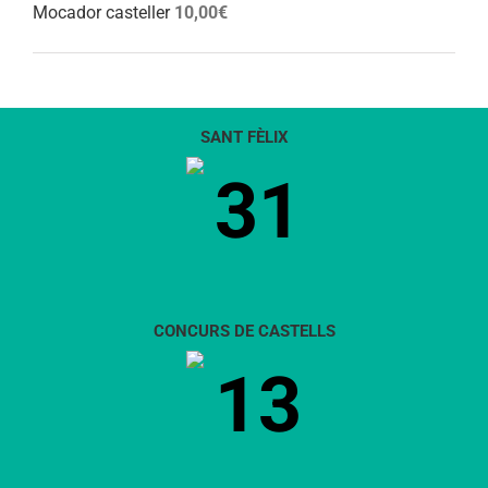
Mocador casteller
10,00
€
SANT FÈLIX
31
CONCURS DE CASTELLS
13