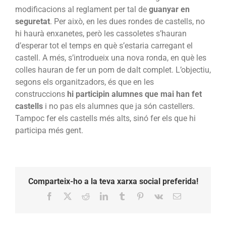
modificacions al reglament per tal de
guanyar en
seguretat
. Per això, en les dues rondes de castells, no
hi haurà enxanetes, però les cassoletes s’hauran
d’esperar tot el temps en què s’estaria carregant el
castell. A més, s’introdueix una nova ronda, en què les
colles hauran de fer un pom de dalt complet. L’objectiu,
segons els organitzadors, és que en les
construccions
hi participin alumnes que mai han fet
castells
i no pas els alumnes que ja són castellers.
Tampoc fer els castells més alts, sinó fer els que hi
participa més gent.
Comparteix-ho a la teva xarxa social preferida!
Facebook
X
Reddit
LinkedIn
Tumblr
Pinterest
Vk
Email: