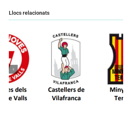
Llocs relacionats
Els Castellers de Vilafranca unieixen tradició i
patrimoni en un viatge de colla a la Vall
d’Aran i a la Vall de Boí