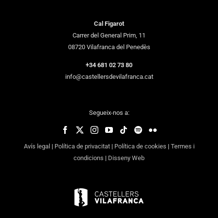
Cal Figarot
Carrer del General Prim, 11
08720 Vilafranca del Penedès
+34 681 02 73 80
info@castellersdevilafranca.cat
Segueix-nos a:
Avís legal
|
Política de privacitat
|
Política de cookies
|
Termes i
condicions
|
Disseny Web