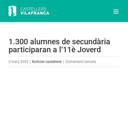
Skip
to
content
1.300 alumnes de secundària
participaran a l’11è Joverd
a
2 març 2023
|
Notícies castelleres
|
Comentaris tancats
1.300
alumnes
View
de
Larger
secundària
Image
participaran
a
l’11è
Joverd