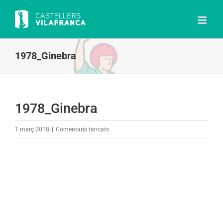
Skip
to
content
1978_Ginebra
1978_Ginebra
a
1 març 2018
|
Comentaris tancats
1978_Ginebra