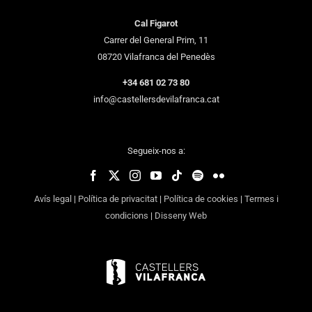
Cal Figarot
Carrer del General Prim, 11
08720 Vilafranca del Penedès
+34 681 02 73 80
info@castellersdevilafranca.cat
Segueix-nos a:
Avís legal
|
Política de privacitat
|
Política de cookies
|
Termes i
condicions
|
Disseny Web