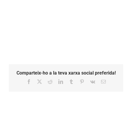
Comparteix-ho a la teva xarxa social preferida!
Facebook
X
Reddit
LinkedIn
Tumblr
Pinterest
Vk
Email: