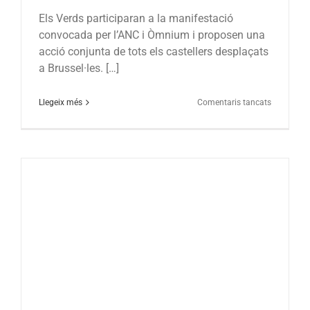
Els Verds participaran a la manifestació
convocada per l’ANC i Òmnium i proposen una
acció conjunta de tots els castellers desplaçats
a Brussel·les. […]
a
Llegeix més
Comentaris tancats
Els
Castellers
de
Vilafranca
proposen
una
reivindica
conjunta
del
món
casteller
a