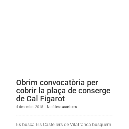
a
la
San
Francisco
Catalan
Week
Obrim convocatòria per
cobrir la plaça de conserge
de Cal Figarot
4 desembre 2018
|
Notícies castelleres
Es busca Els Castellers de Vilafranca busquem