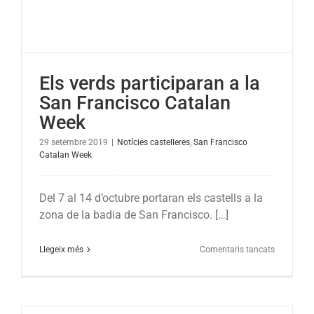
de
set
Els verds participaran a la
San Francisco Catalan
Week
29 setembre 2019
|
Notícies castelleres
,
San Francisco
Catalan Week
Del 7 al 14 d’octubre portaran els castells a la
zona de la badia de San Francisco. […]
a
Llegeix més
Comentaris tancats
Els
verds
participar