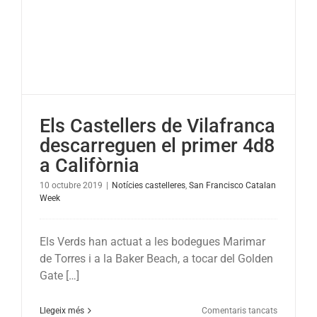
partit
dels
Golden
State
Warriors
Els Castellers de Vilafranca
descarreguen el primer 4d8
a Califòrnia
10 octubre 2019
|
Notícies castelleres
,
San Francisco Catalan
Week
Els Verds han actuat a les bodegues Marimar
de Torres i a la Baker Beach, a tocar del Golden
Gate […]
a
Llegeix més
Comentaris tancats