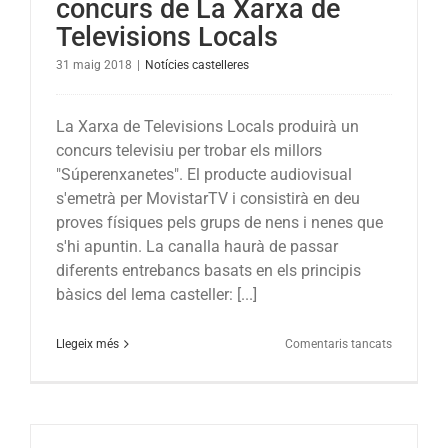
concurs de La Xarxa de
Televisions Locals
31 maig 2018
|
Notícies castelleres
La Xarxa de Televisions Locals produirà un
concurs televisiu per trobar els millors
"Súperenxanetes". El producte audiovisual
s'emetrà per MovistarTV i consistirà en deu
proves físiques pels grups de nens i nenes que
s'hi apuntin. La canalla haurà de passar
diferents entrebancs basats en els principis
bàsics del lema casteller: [...]
a
Llegeix més
Comentaris tancats
Súperenxa
el
nou
concurs