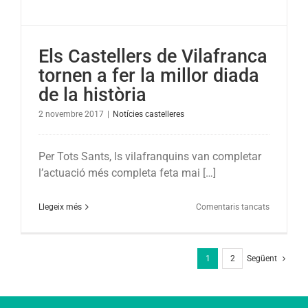
la
manifesta
a
Els Castellers de Vilafranca
Brussel•le
tornen a fer la millor diada
de la història
2 novembre 2017
|
Notícies castelleres
Per Tots Sants, ls vilafranquins van completar
l’actuació més completa feta mai […]
a
Llegeix més
Comentaris tancats
Els
Castellers
de
1
2
Següent
Vilafranca
tornen
a