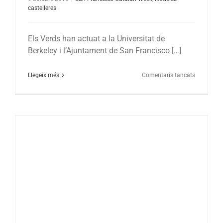
castelleres
Els Verds han actuat a la Universitat de
Berkeley i l’Ajuntament de San Francisco […]
a
Llegeix més
Comentaris tancats
Els
Castellers
de
Vilafranca
enceten
la
San
Francisco
Catalan
Week
amb
castells