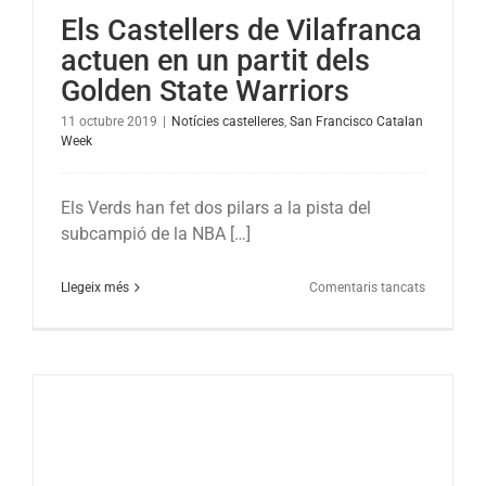
Els Castellers de Vilafranca
Francisco
actuen en un partit dels
Golden State Warriors
11 octubre 2019
|
Notícies castelleres
,
San Francisco Catalan
Week
Els Verds han fet dos pilars a la pista del
subcampió de la NBA […]
a
Llegeix més
Comentaris tancats
Els
Castellers
de
Vilafranca
actuen
en
un