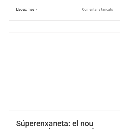
a
Llegeix més
Comentaris tancats
Els
govindes
tornen
a
Catalunya
12
anys
després
Súperenxaneta: el nou