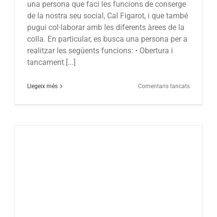
una persona que faci les funcions de conserge
de la nostra seu social, Cal Figarot, i que també
pugui col·laborar amb les diferents àrees de la
colla. En particular, es busca una persona per a
realitzar les següents funcions: • Obertura i
tancament [...]
a
Llegeix més
Comentaris tancats
Obrim
convocatò
per
cobrir
la
plaça
de
conserge
de
Cal
Figarot