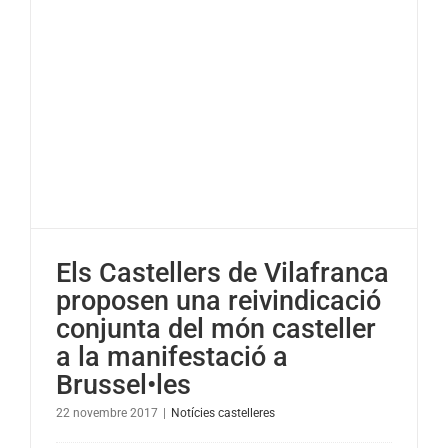
de
La
Xarxa
de
Television
Locals
Els Castellers de Vilafranca
proposen una reivindicació
conjunta del món casteller
a la manifestació a
Brussel•les
22 novembre 2017
|
Notícies castelleres