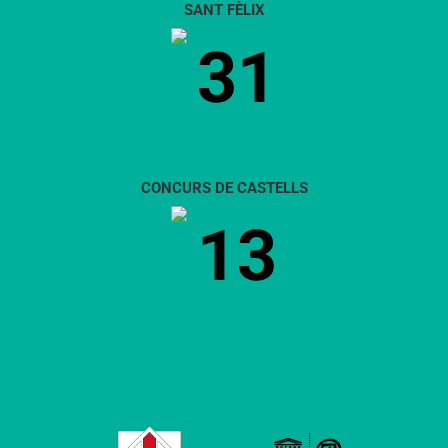
SANT FÈLIX
fer
31
la
millor
diada
de
la
història
CONCURS DE CASTELLS
13