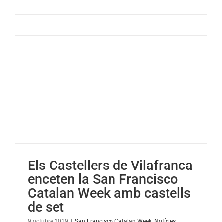
Els
Castellers
de
Vilafranca
descarreg
el
primer
4d8
a
Califòrnia
Els Castellers de Vilafranca
enceten la San Francisco
Catalan Week amb castells
de set
9 octubre 2019
|
San Francisco Catalan Week
,
Notícies