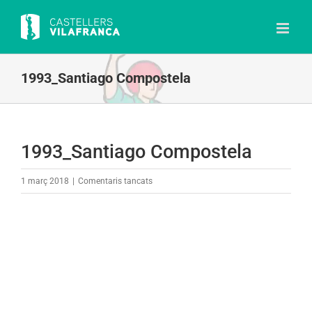
Skip
to
content
1993_Santiago Compostela
1993_Santiago Compostela
a
1 març 2018
|
Comentaris tancats
1993_Santiago
Compostela