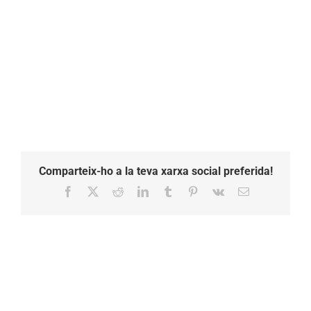
Comparteix-ho a la teva xarxa social preferida!
Facebook
X
Reddit
LinkedIn
Tumblr
Pinterest
Vk
Email: