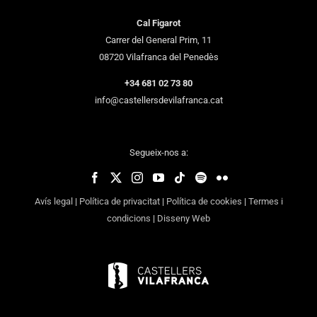
Cal Figarot
Carrer del General Prim, 11
08720 Vilafranca del Penedès
+34 681 02 73 80
info@castellersdevilafranca.cat
Segueix-nos a:
Avís legal
|
Política de privacitat
|
Política de cookies
|
Termes i
condicions
|
Disseny Web