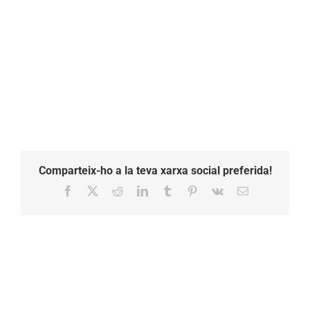
Comparteix-ho a la teva xarxa social preferida!
Facebook
X
Reddit
LinkedIn
Tumblr
Pinterest
Vk
Email: