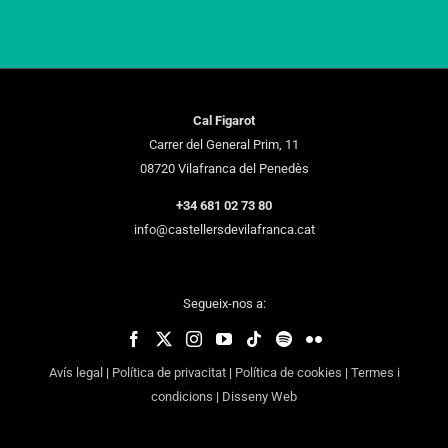
Cal Figarot
Carrer del General Prim, 11
08720 Vilafranca del Penedès
+34 681 02 73 80
info@castellersdevilafranca.cat
Segueix-nos a:
Avís legal
|
Política de privacitat
|
Política de cookies
|
Termes i
condicions
|
Disseny Web