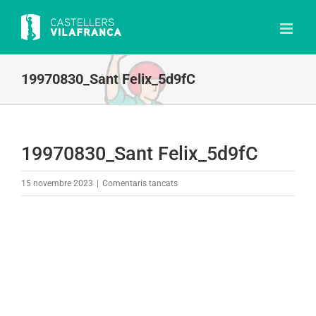
Skip
to
content
19970830_Sant Felix_5d9fC
19970830_Sant Felix_5d9fC
a
15 novembre 2023
|
Comentaris tancats
19970830_Sant
Felix_5d9fC