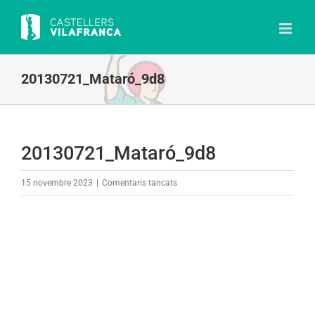
Skip
to
content
20130721_Mataró_9d8
20130721_Mataró_9d8
a
15 novembre 2023
|
Comentaris tancats
20130721_Mataró_9d8