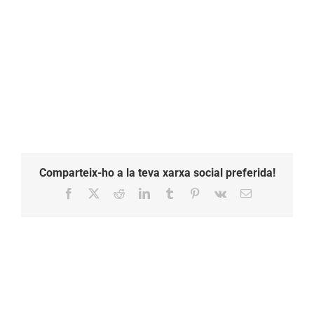
Comparteix-ho a la teva xarxa social preferida!
Facebook
X
Reddit
LinkedIn
Tumblr
Pinterest
Vk
Email: