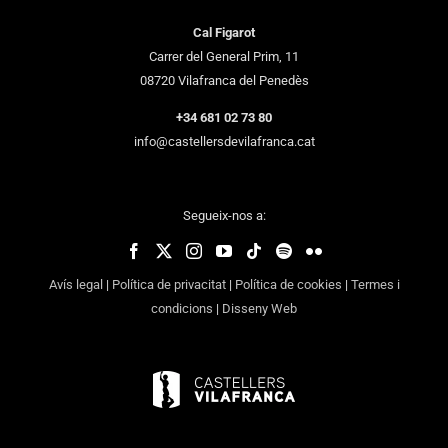
Cal Figarot
Carrer del General Prim, 11
08720 Vilafranca del Penedès
+34 681 02 73 80
info@castellersdevilafranca.cat
Segueix-nos a:
Avís legal
|
Política de privacitat
|
Política de cookies
|
Termes i
condicions
|
Disseny Web