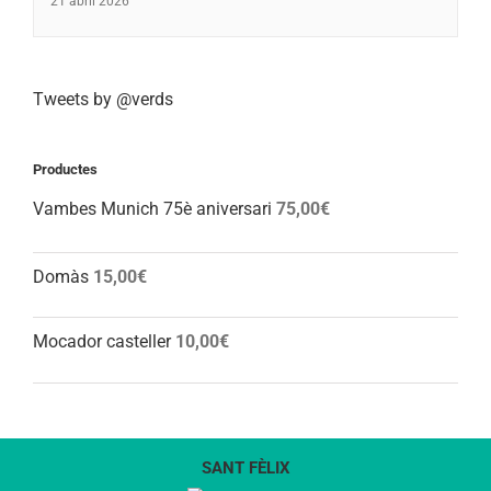
21 abril 2026
Tweets by @verds
Productes
Vambes Munich 75è aniversari
75,00
€
Domàs
15,00
€
Mocador casteller
10,00
€
SANT FÈLIX