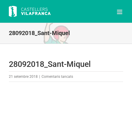
Skip
to
content
28092018_Sant-Miquel
28092018_Sant-Miquel
a
21 setembre 2018
|
Comentaris tancats
28092018_Sant-
Miquel