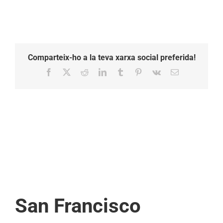
Comparteix-ho a la teva xarxa social preferida!
Facebook
X
Reddit
LinkedIn
Tumblr
Pinterest
Vk
Email:
San Francisco