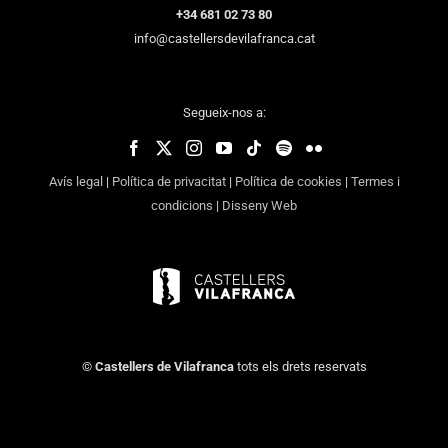
+34 681 02 73 80
info@castellersdevilafranca.cat
Segueix-nos a:
Avís legal
|
Política de privacitat
|
Política de cookies
|
Termes i
condicions
|
Disseny Web
©
Castellers de Vilafranca
tots els drets reservats