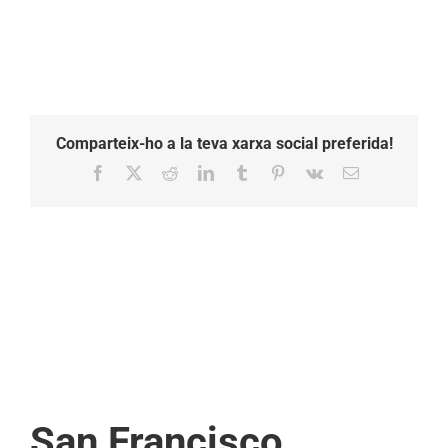
Comparteix-ho a la teva xarxa social preferida!
Facebook
X
Reddit
LinkedIn
Tumblr
Pinterest
Vk
Email:
San Francisco