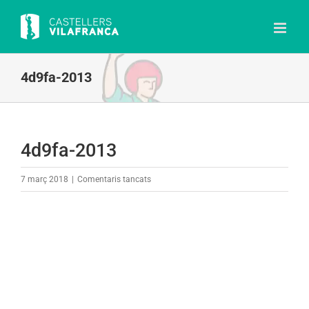
Skip
to
content
4d9fa-2013
4d9fa-2013
a
7 març 2018
|
Comentaris tancats
4d9fa-
2013