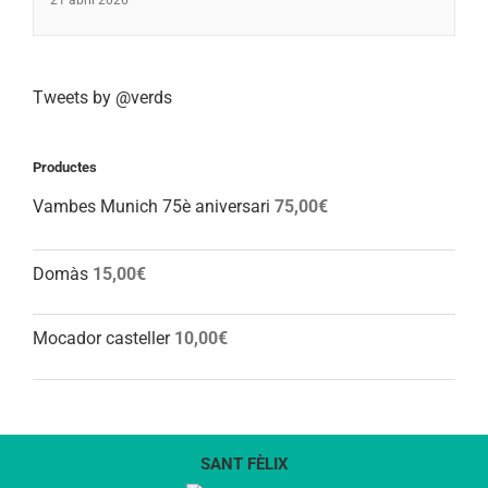
21 abril 2026
Tweets by @verds
Productes
Vambes Munich 75è aniversari
75,00
€
Domàs
15,00
€
Mocador casteller
10,00
€
SANT FÈLIX