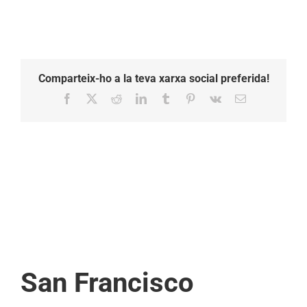
Comparteix-ho a la teva xarxa social preferida!
Facebook
X
Reddit
LinkedIn
Tumblr
Pinterest
Vk
Email:
San Francisco