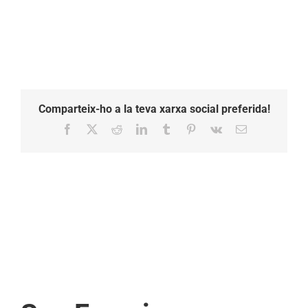
Comparteix-ho a la teva xarxa social preferida!
Facebook
X
Reddit
LinkedIn
Tumblr
Pinterest
Vk
Email: