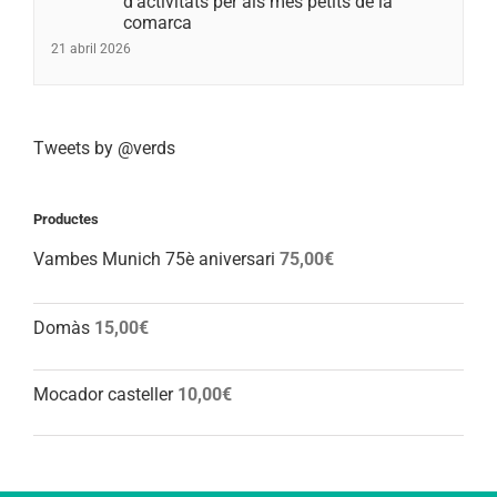
d’activitats per als més petits de la
comarca
21 abril 2026
Tweets by @verds
Productes
Vambes Munich 75è aniversari
75,00
€
Domàs
15,00
€
Mocador casteller
10,00
€