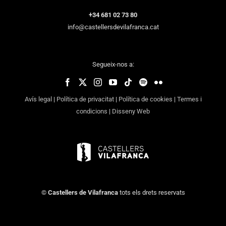
+34 681 02 73 80
info@castellersdevilafranca.cat
Segueix-nos a:
Avís legal
|
Política de privacitat
|
Política de cookies
|
Termes i
condicions
|
Disseny Web
©
Castellers de Vilafranca
tots els drets reservats