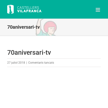
Skip
to
content
70aniversari-tv
70aniversari-tv
a
27 juliol 2018
|
Comentaris tancats
70aniversari-
tv