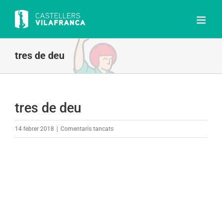
Skip
to
content
tres de deu
tres de deu
a
14 febrer 2018
|
Comentaris tancats
tres
de
deu