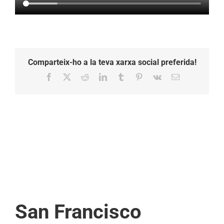
Comparteix-ho a la teva xarxa social preferida!
Facebook
X
Reddit
LinkedIn
Tumblr
Pinterest
Vk
Email:
San Francisco