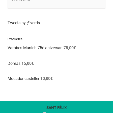
21 abril 2026
Tweets by @verds
Productes
Vambes Munich 75è aniversari
75,00
€
Domàs
15,00
€
Mocador casteller
10,00
€
SANT FÈLIX