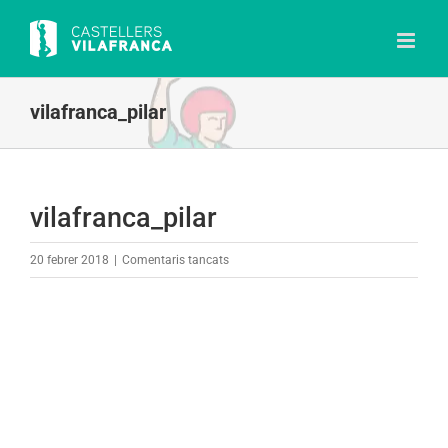
Skip
to
content
vilafranca_pilar
vilafranca_pilar
a
20 febrer 2018
|
Comentaris tancats
vilafranca_pilar