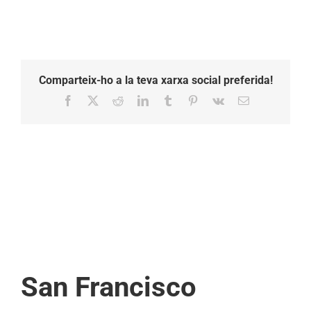
Comparteix-ho a la teva xarxa social preferida!
Facebook
X
Reddit
LinkedIn
Tumblr
Pinterest
Vk
Email:
San Francisco