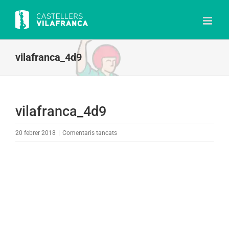
Skip
to
content
vilafranca_4d9
vilafranca_4d9
a
20 febrer 2018
|
Comentaris tancats
vilafranca_4d9