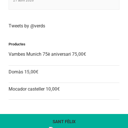
21 abril 2026
Tweets by @verds
Productes
Vambes Munich 75è aniversari
75,00
€
Domàs
15,00
€
Mocador casteller
10,00
€
SANT FÈLIX