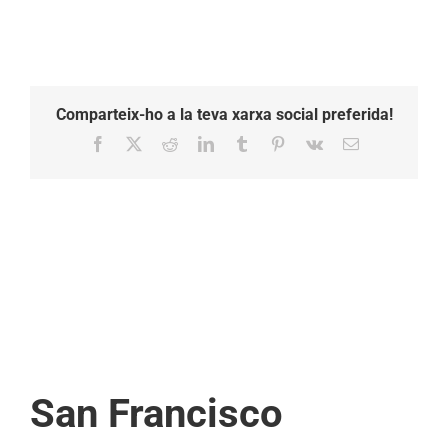
Comparteix-ho a la teva xarxa social preferida!
Facebook
X
Reddit
LinkedIn
Tumblr
Pinterest
Vk
Email:
San Francisco