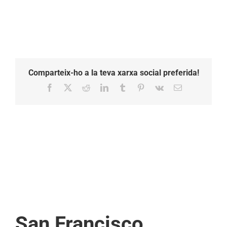
Comparteix-ho a la teva xarxa social preferida!
Facebook
X
Reddit
LinkedIn
Tumblr
Pinterest
Vk
Email:
San Francisco