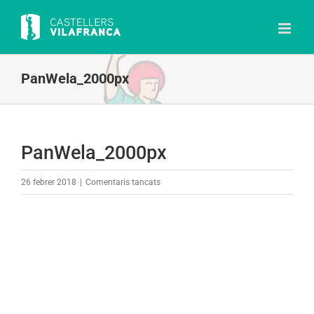
Skip
to
content
PanWela_2000px
PanWela_2000px
a
26 febrer 2018
|
Comentaris tancats
PanWela_2000px