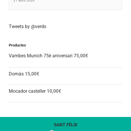
21 abril 2026
Tweets by @verds
Productes
Vambes Munich 75è aniversari
75,00
€
Domàs
15,00
€
Mocador casteller
10,00
€
SANT FÈLIX