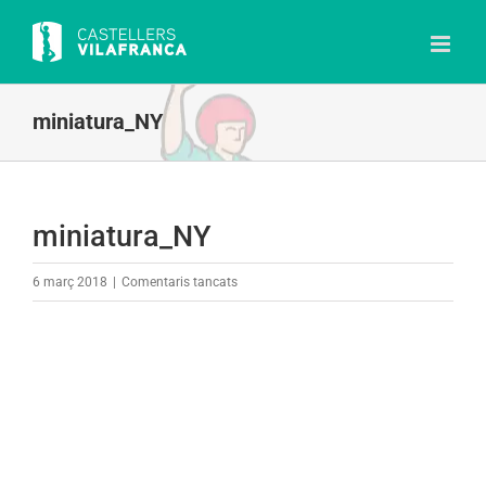
Skip
to
content
miniatura_NY
miniatura_NY
a
6 març 2018
|
Comentaris tancats
miniatura_NY