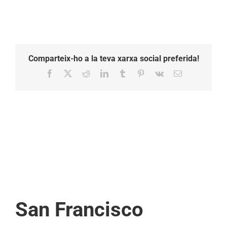
Comparteix-ho a la teva xarxa social preferida!
Facebook
X
Reddit
LinkedIn
Tumblr
Pinterest
Vk
Email:
San Francisco