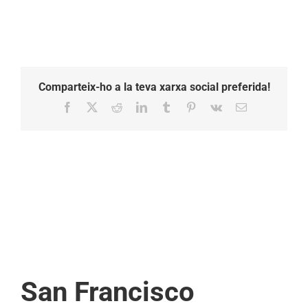
Comparteix-ho a la teva xarxa social preferida!
Facebook
X
Reddit
LinkedIn
Tumblr
Pinterest
Vk
Email:
San Francisco