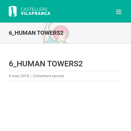
Skip
to
content
6_HUMAN TOWERS2
6_HUMAN TOWERS2
a
8 març 2018
|
Comentaris tancats
6_HUMAN
TOWERS2