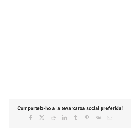
Comparteix-ho a la teva xarxa social preferida!
Facebook
X
Reddit
LinkedIn
Tumblr
Pinterest
Vk
Email: