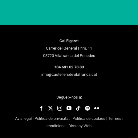
Cal Figarot
Carrer del General Prim, 11
08720 Vilafranca del Penedès
+34 681 02 73 80
info@castellersdevilafranca.cat
Segueix-nos a:
Avís legal
|
Política de privacitat
|
Política de cookies
|
Termes i
condicions
|
Disseny Web