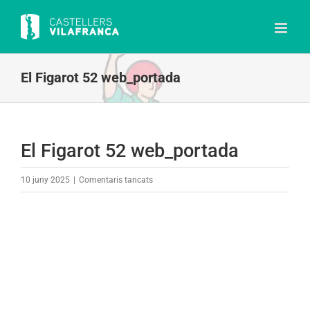
Skip
to
content
El Figarot 52 web_portada
El Figarot 52 web_portada
a
10 juny 2025
|
Comentaris tancats
El
Figarot
52
web_portada