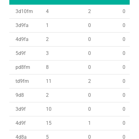
3d10fm
4
2
0
3d9fa
1
0
0
4d9fa
2
0
0
5d9f
3
0
0
pd8fm
8
0
0
td9fm
11
2
0
9d8
2
0
0
3d9f
10
0
0
4d9f
15
1
0
4d8a
5
0
0