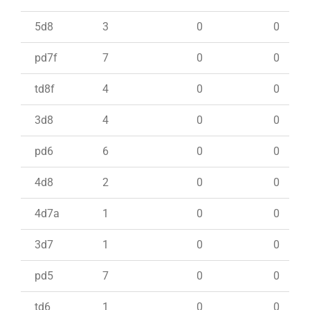
5d8
3
0
0
pd7f
7
0
0
td8f
4
0
0
3d8
4
0
0
pd6
6
0
0
4d8
2
0
0
4d7a
1
0
0
3d7
1
0
0
pd5
7
0
0
td6
1
0
0