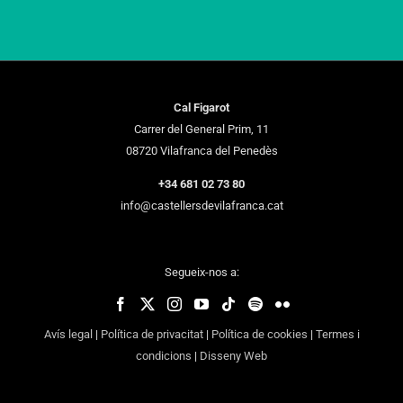
Cal Figarot
Carrer del General Prim, 11
08720 Vilafranca del Penedès
+34 681 02 73 80
info@castellersdevilafranca.cat
Segueix-nos a:
Avís legal
|
Política de privacitat
|
Política de cookies
|
Termes i
condicions
|
Disseny Web