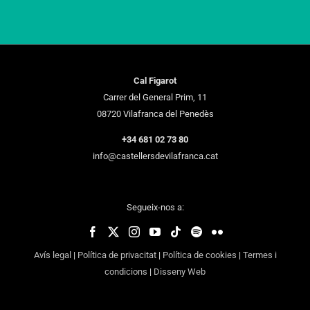
Cal Figarot
Carrer del General Prim, 11
08720 Vilafranca del Penedès
+34 681 02 73 80
info@castellersdevilafranca.cat
Segueix-nos a:
Avís legal
|
Política de privacitat
|
Política de cookies
|
Termes i
condicions
|
Disseny Web