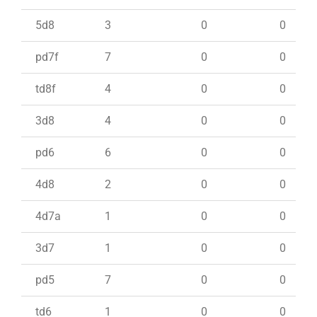
5d8
3
0
0
pd7f
7
0
0
td8f
4
0
0
3d8
4
0
0
pd6
6
0
0
4d8
2
0
0
4d7a
1
0
0
3d7
1
0
0
pd5
7
0
0
td6
1
0
0