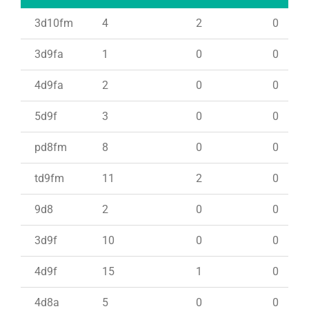
3d10fm
4
2
0
3d9fa
1
0
0
4d9fa
2
0
0
5d9f
3
0
0
pd8fm
8
0
0
td9fm
11
2
0
9d8
2
0
0
3d9f
10
0
0
4d9f
15
1
0
4d8a
5
0
0