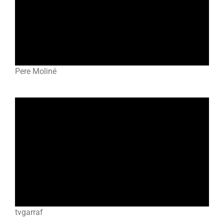
Pere Moliné
tvgarraf