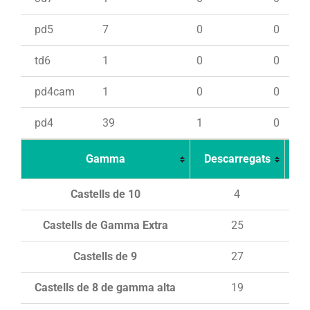
pd5
7
0
0
td6
1
0
0
pd4cam
1
0
0
pd4
39
1
0
Gamma
Descarregats
Ca
Castells de 10
4
Castells de Gamma Extra
25
Castells de 9
27
Castells de 8 de gamma alta
19