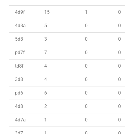
4d9f
15
1
0
4d8a
5
0
0
5d8
3
0
0
pd7f
7
0
0
td8f
4
0
0
3d8
4
0
0
pd6
6
0
0
4d8
2
0
0
4d7a
1
0
0
3d7
1
0
0