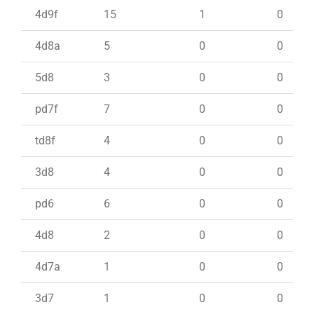
4d9f
15
1
0
4d8a
5
0
0
5d8
3
0
0
pd7f
7
0
0
td8f
4
0
0
3d8
4
0
0
pd6
6
0
0
4d8
2
0
0
4d7a
1
0
0
3d7
1
0
0