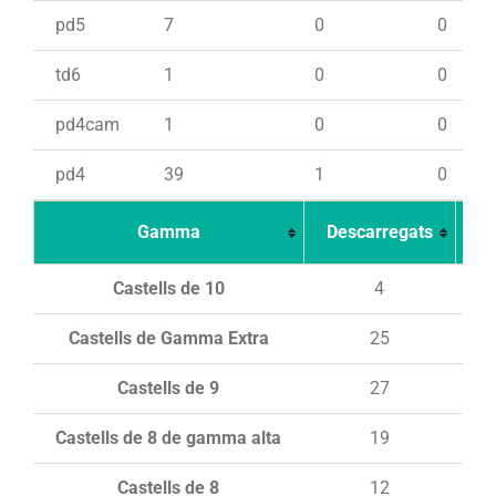
pd5
7
0
0
td6
1
0
0
pd4cam
1
0
0
pd4
39
1
0
Gamma
Descarregats
Ca
Castells de 10
4
Castells de Gamma Extra
25
Castells de 9
27
Castells de 8 de gamma alta
19
Castells de 8
12