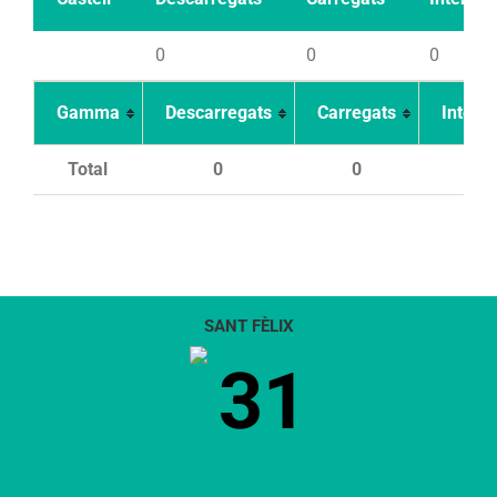
0
0
0
Gamma
Descarregats
Carregats
Intents
Total
0
0
0
SANT FÈLIX
31