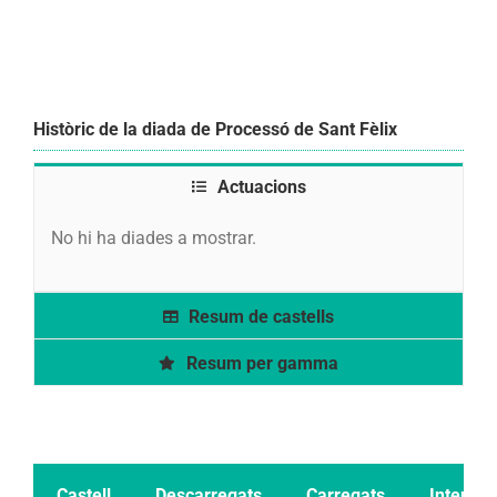
Històric de la diada de Processó de Sant Fèlix
Actuacions
No hi ha diades a mostrar.
Resum de castells
Resum per gamma
Castell
Descarregats
Carregats
Intents