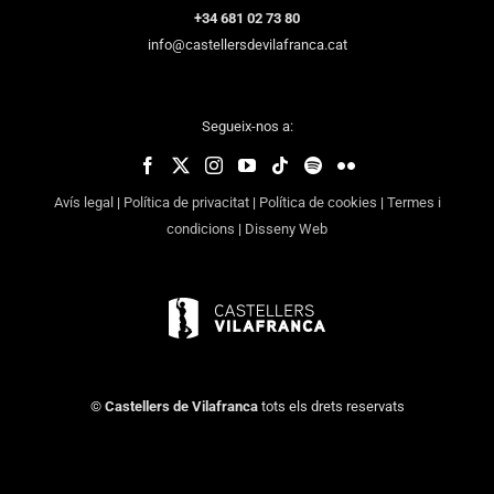
+34 681 02 73 80
info@castellersdevilafranca.cat
Segueix-nos a:
Avís legal
|
Política de privacitat
|
Política de cookies
|
Termes i
condicions
|
Disseny Web
©
Castellers de Vilafranca
tots els drets reservats