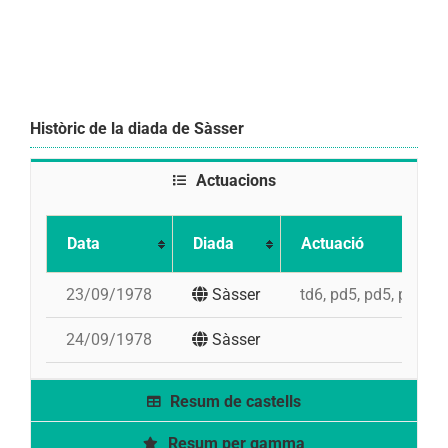
Històric de la diada de Sàsser
Actuacions
Data
Diada
Actuació
23/09/1978
Sàsser
td6, pd5, pd5, pd5, i
24/09/1978
Sàsser
Resum de castells
Resum per gamma