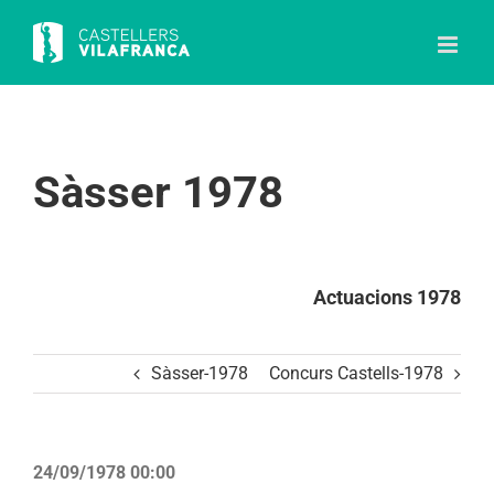
Skip
to
content
Sàsser 1978
Actuacions 1978
Sàsser-1978
Concurs Castells-1978
24/09/1978 00:00