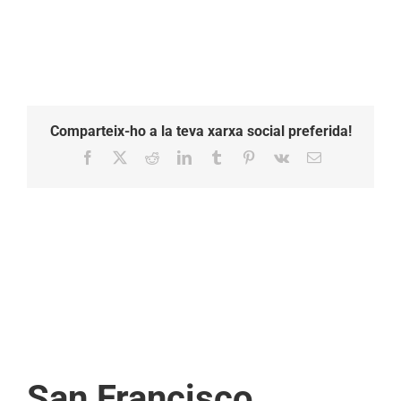
Comparteix-ho a la teva xarxa social preferida!
Facebook
X
Reddit
LinkedIn
Tumblr
Pinterest
Vk
Email:
San Francisco