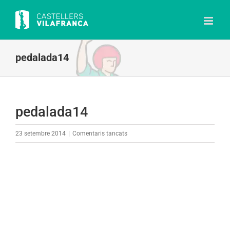
Skip
to
content
pedalada14
pedalada14
a
23 setembre 2014
|
Comentaris tancats
pedalada14