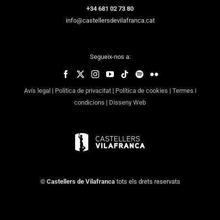
+34 681 02 73 80
info@castellersdevilafranca.cat
Segueix-nos a:
Avís legal
|
Política de privacitat
|
Política de cookies
|
Termes i
condicions
|
Disseny Web
©
Castellers de Vilafranca
tots els drets reservats