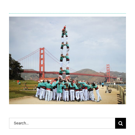
Search
for: