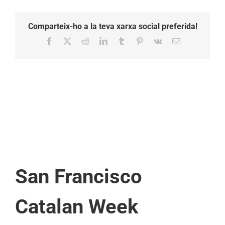
Comparteix-ho a la teva xarxa social preferida!
Facebook
X
Reddit
LinkedIn
Tumblr
Pinterest
Vk
Email:
San Francisco
Catalan Week