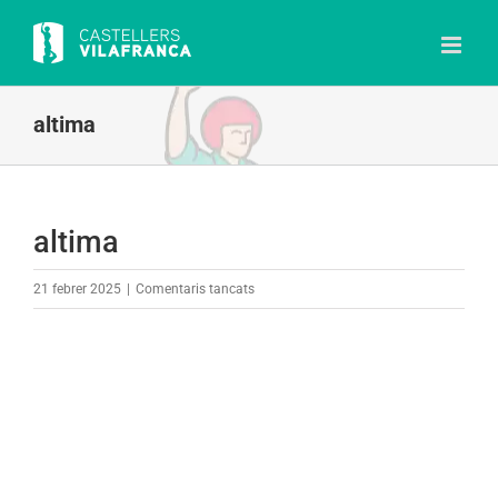
Skip
to
content
altima
altima
a
21 febrer 2025
|
Comentaris tancats
altima