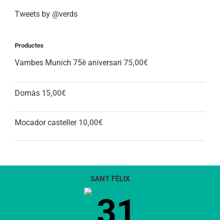
Tweets by @verds
Productes
Vambes Munich 75è aniversari
75,00
€
Domàs
15,00
€
Mocador casteller
10,00
€
SANT FÈLIX
31