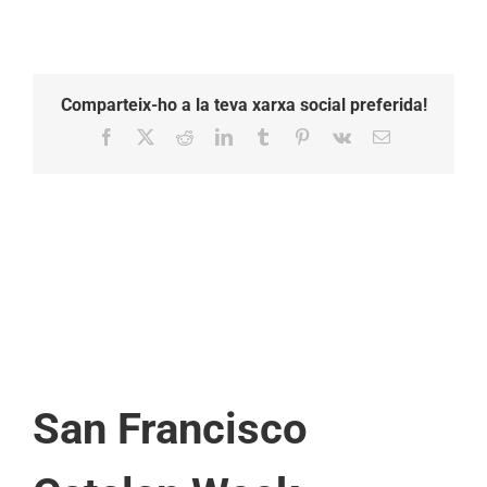
Comparteix-ho a la teva xarxa social preferida!
Facebook
X
Reddit
LinkedIn
Tumblr
Pinterest
Vk
Email:
San Francisco