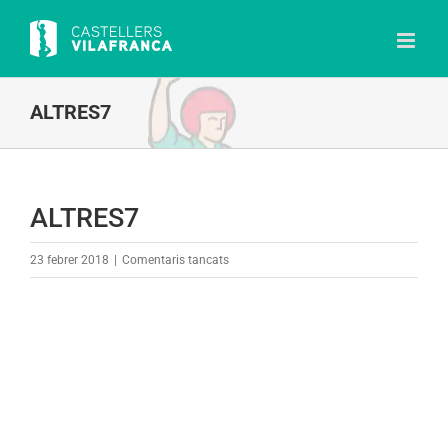
Skip
to
content
ALTRES7
ALTRES7
a
23 febrer 2018
|
Comentaris tancats
ALTRES7