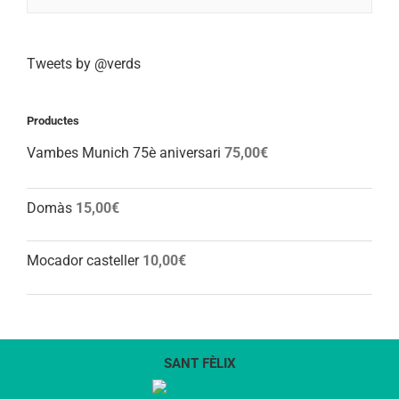
Tweets by @verds
Productes
Vambes Munich 75è aniversari
75,00
€
Domàs
15,00
€
Mocador casteller
10,00
€
SANT FÈLIX