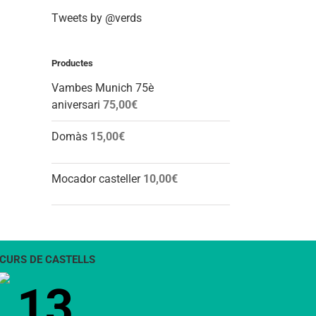
Tweets by @verds
Productes
Vambes Munich 75è
aniversari
75,00
€
Domàs
15,00
€
Mocador casteller
10,00
€
CURS DE CASTELLS
13