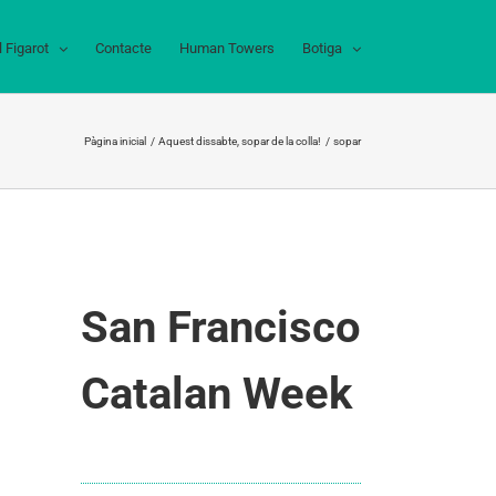
l Figarot
Contacte
Human Towers
Botiga
Pàgina inicial
Aquest dissabte, sopar de la colla!
sopar
San Francisco
Catalan Week