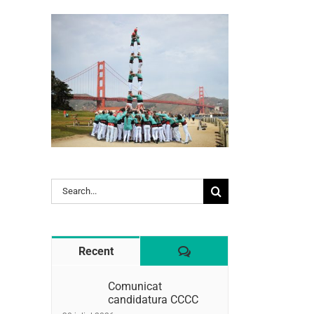
l:
Search
for:
Comentaris
Recent
Comunicat
candidatura CCCC