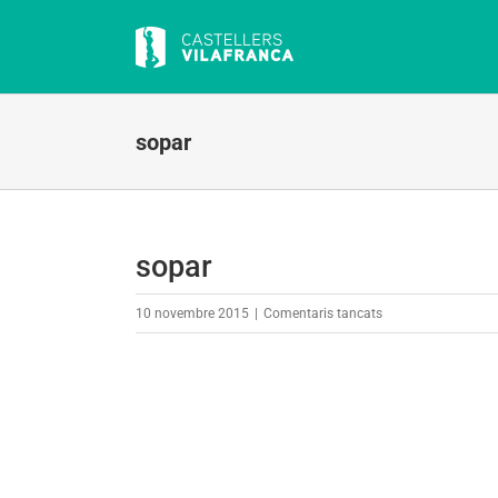
Skip
to
content
sopar
sopar
a
10 novembre 2015
|
Comentaris tancats
sopar