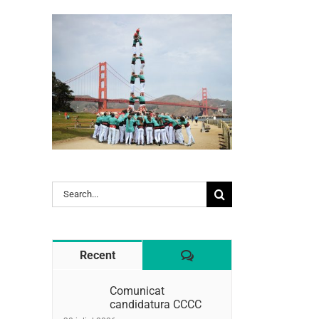
l:
Search
for:
Comentaris
Recent
Comunicat
candidatura CCCC