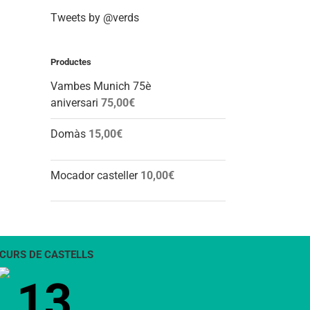
Tweets by @verds
Productes
Vambes Munich 75è
aniversari
75,00
€
Domàs
15,00
€
Mocador casteller
10,00
€
CURS DE CASTELLS
13