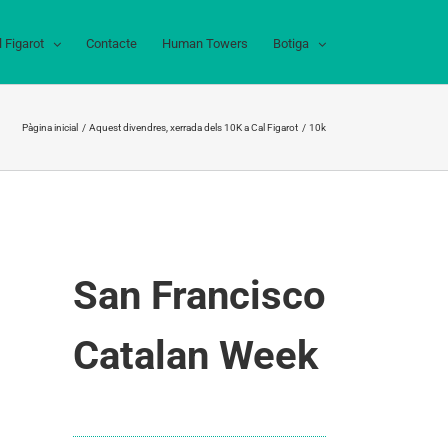
l Figarot
Contacte
Human Towers
Botiga
Pàgina inicial
Aquest divendres, xerrada dels 10K a Cal Figarot
10k
San Francisco
Catalan Week