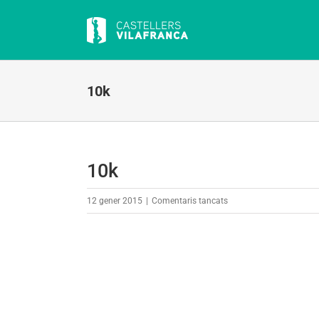
Skip
to
content
10k
10k
a
12 gener 2015
|
Comentaris tancats
10k