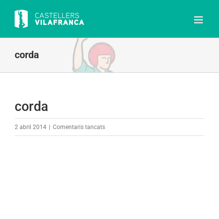
Skip
to
content
corda
corda
a
2 abril 2014
|
Comentaris tancats
corda