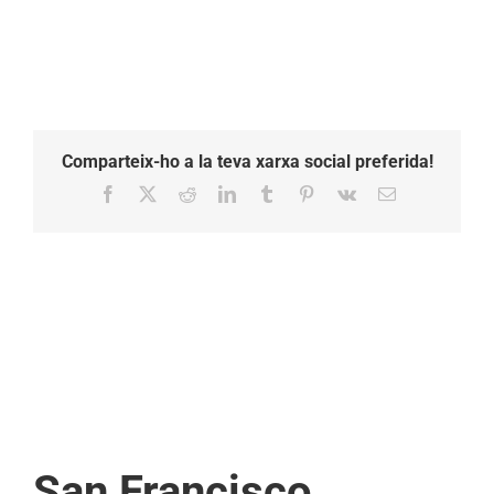
Comparteix-ho a la teva xarxa social preferida!
Facebook
X
Reddit
LinkedIn
Tumblr
Pinterest
Vk
Email:
San Francisco