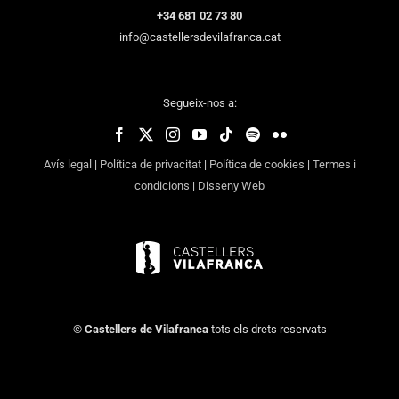
+34 681 02 73 80
info@castellersdevilafranca.cat
Segueix-nos a:
Avís legal
|
Política de privacitat
|
Política de cookies
|
Termes i
condicions
|
Disseny Web
©
Castellers de Vilafranca
tots els drets reservats