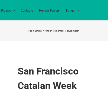
l Figarot
Contacte
Human Towers
Botiga
Pàgina inicial
Arriben les Santes!
prvia-matar
San Francisco
Catalan Week