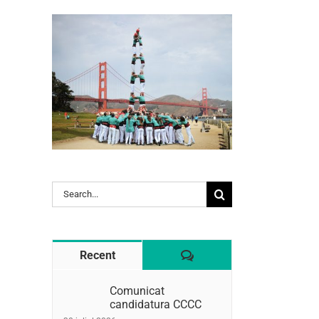
l:
Search
for:
Comentaris
Recent
Comunicat
candidatura CCCC