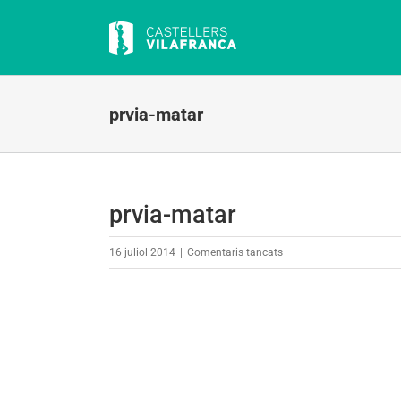
Skip
to
content
prvia-matar
prvia-matar
a
16 juliol 2014
|
Comentaris tancats
prvia-
matar