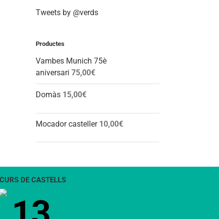
Tweets by @verds
Productes
Vambes Munich 75è
aniversari
75,00
€
Domàs
15,00
€
Mocador casteller
10,00
€
CURS DE CASTELLS
13