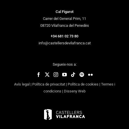
Cal Figarot
Carrer del General Prim, 11
08720 Vilafranca del Penedès
+34 681 02 73 80
info@castellersdevilafranca.cat
Segueix-nos a:
Avís legal
|
Política de privacitat
|
Política de cookies
|
Termes i
condicions
|
Disseny Web