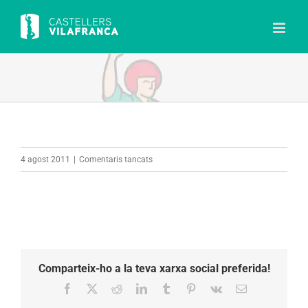
Skip
to
content
a
4 agost 2011
|
Comentaris tancats
Comparteix-ho a la teva xarxa social preferida!
Facebook
X
Reddit
LinkedIn
Tumblr
Pinterest
Vk
Email: