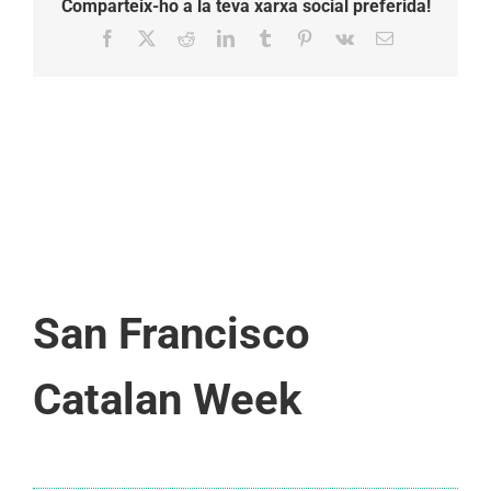
Comparteix-ho a la teva xarxa social preferida!
Facebook
X
Reddit
LinkedIn
Tumblr
Pinterest
Vk
Email:
San Francisco
Catalan Week