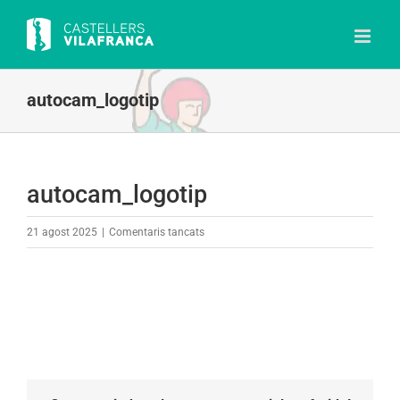
Skip
to
content
autocam_logotip
autocam_logotip
a
21 agost 2025
|
Comentaris tancats
autocam_logotip