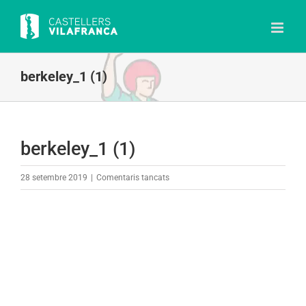
Skip
to
content
berkeley_1 (1)
berkeley_1 (1)
a
28 setembre 2019
|
Comentaris tancats
berkeley_1
(1)