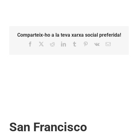
Comparteix-ho a la teva xarxa social preferida!
Facebook
X
Reddit
LinkedIn
Tumblr
Pinterest
Vk
Email:
San Francisco