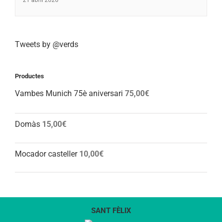
Tweets by @verds
Productes
Vambes Munich 75è aniversari
75,00
€
Domàs
15,00
€
Mocador casteller
10,00
€
SANT FÈLIX