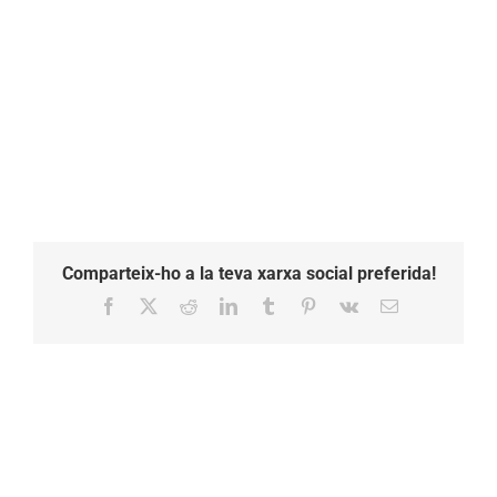
Comparteix-ho a la teva xarxa social preferida!
Facebook
X
Reddit
LinkedIn
Tumblr
Pinterest
Vk
Email: