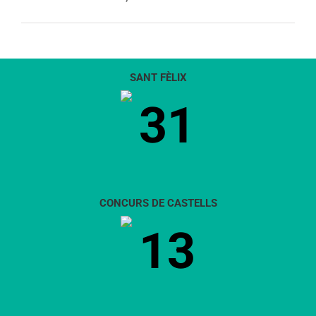
SANT FÈLIX
31
CONCURS DE CASTELLS
13