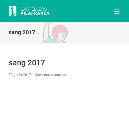
Skip
to
content
sang 2017
sang 2017
a
30 gener 2017
|
Comentaris tancats
sang
2017