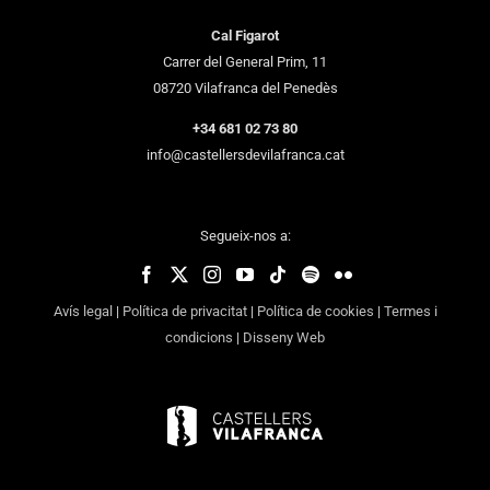
Cal Figarot
Carrer del General Prim, 11
08720 Vilafranca del Penedès
+34 681 02 73 80
info@castellersdevilafranca.cat
Segueix-nos a:
Avís legal
|
Política de privacitat
|
Política de cookies
|
Termes i
condicions
|
Disseny Web