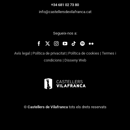
+34 681 02 73 80
info@castellersdevilafranca.cat
Segueix-nos a:
Avís legal
|
Política de privacitat
|
Política de cookies
|
Termes i
condicions
|
Disseny Web
©
Castellers de Vilafranca
tots els drets reservats