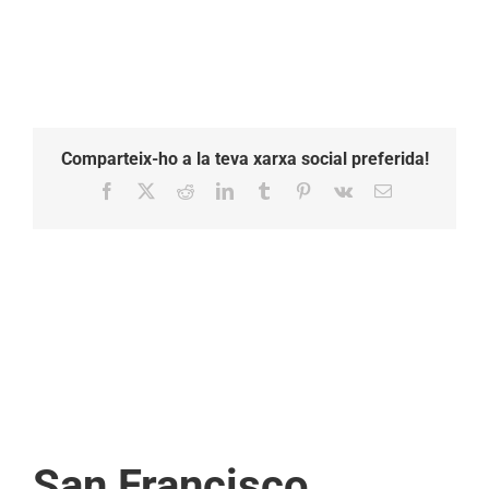
Comparteix-ho a la teva xarxa social preferida!
Facebook
X
Reddit
LinkedIn
Tumblr
Pinterest
Vk
Email:
San Francisco