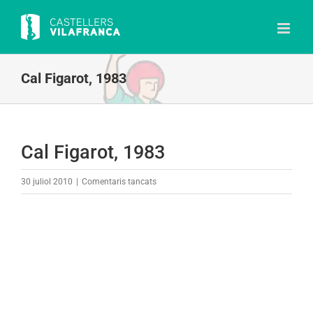
Skip
to
content
Cal Figarot, 1983
Cal Figarot, 1983
a
30 juliol 2010
|
Comentaris tancats
Cal
Figarot,
1983