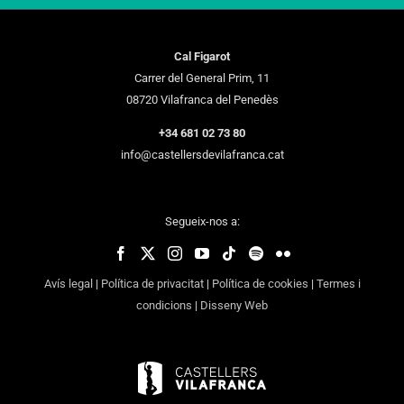
Cal Figarot
Carrer del General Prim, 11
08720 Vilafranca del Penedès
+34 681 02 73 80
info@castellersdevilafranca.cat
Segueix-nos a:
Avís legal
|
Política de privacitat
|
Política de cookies
|
Termes i
condicions
|
Disseny Web