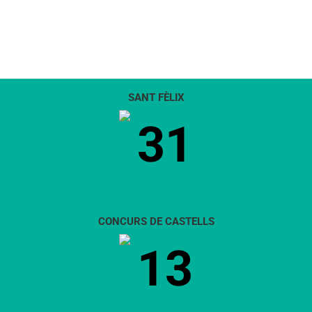
SANT FÈLIX
31
CONCURS DE CASTELLS
13